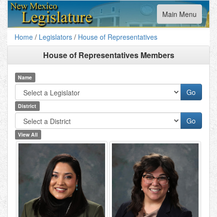
Toggle
Main Menu
navigation
Home
/
Legislators
/
House of Representatives
House of Representatives Members
Name
District
View All