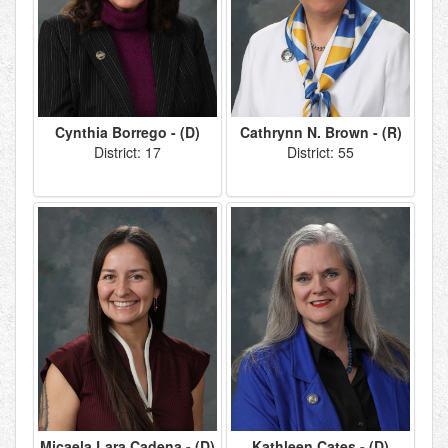
Cynthia Borrego - (D)
Cathrynn N. Brown - (R)
District: 17
District: 55
Micaela Lara Cadena - (D)
Kathleen Cates - (D)