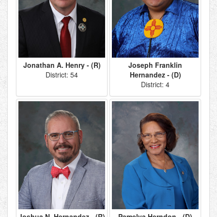
Jonathan A. Henry - (R)
Joseph Franklin
District: 54
Hernandez - (D)
District: 4
Joshua N. Hernandez - (R)
Pamelya Herndon - (D)